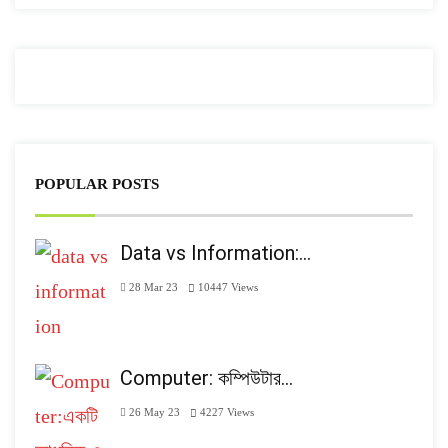
POPULAR POSTS
Data vs Information:…
28 Mar 23
10447
Views
Computer: কম্পিউটার…
26 May 23
4227
Views