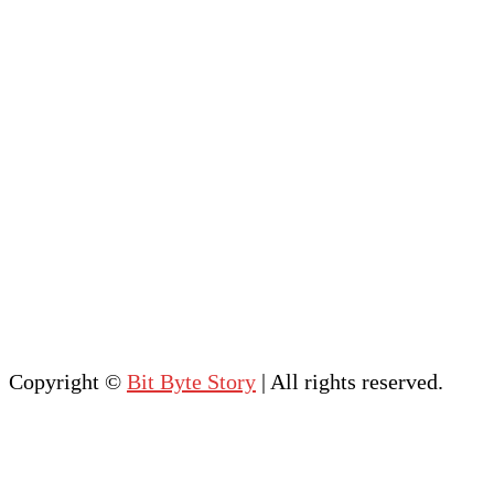
Terms & Conditions
About Us
“In the world of cyber 
threats:education, skill & awareness 
is your first line of defense.”
আপনার যেকোনো প্রয়োজন, পরামর্শ বা সহযোগিতার জন্য 
আমাদের সাথে সহজেই যোগাযোগ করতে পারেন। 
WhatsApp, Facebook, YouTube, 
LinkedIn কিংবা সরাসরি মোবাইল ফোন—যে কোনো 
মাধ্যমে আমরা আপনার পাশে আছি।
Copyright ©
Bit Byte Story
| All rights reserved.