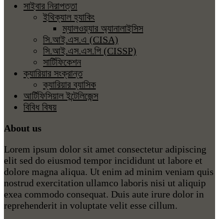
সাইবার নিরাপত্তা
ইথিক্যাল হ্যাকিং
ম্যালওয়্যার অ্যানালাইসিস
সি.আই.এস.এ (CISA)
সি.আই.এস.এস.পি (CISSP)
সার্টিফিকেশন
ক্যারিয়ার সংক্রান্ত
ক্যারিয়ার ব্যাসিক
আর্টিফিসিয়াল ইন্টেলিজেন্স
বিবিধ বিষয়
About us
Lorem ipsum dolor sit amet consectetur adipiscing
elit sed do eiusmod tempor incididunt ut labore et
dolore magna aliqua. Ut enim ad minim veniam quis
nostrud exercitation ullamco laboris nisi ut aliquip
exea commodo consequat. Duis aute irure dolor in
reprehenderit in voluptate velit esse cillum.