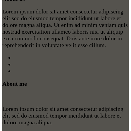
Lorem ipsum dolor sit amet consectetur adipiscing
elit sed do eiusmod tempor incididunt ut labore et
dolore magna aliqua. Ut enim ad minim veniam quis
nostrud exercitation ullamco laboris nisi ut aliquip
exea commodo consequat. Duis aute irure dolor in
reprehenderit in voluptate velit esse cillum.
About me
Lorem ipsum dolor sit amet consectetur adipiscing
elit sed do eiusmod tempor incididunt ut labore et
dolore magna aliqua.