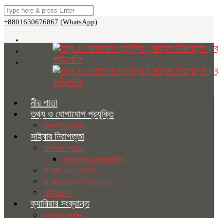
+8801630676867 (WhatsApp)
নীর পাতা
তথ্য ও যোগাযোগ প্রযুক্তি
এআইবিবি (আইটি)
সাইবার নিরাপত্তা
ইথিক্যাল হ্যাকিং
ম্যালওয়্যার অ্যানালাইসিস
সি.আই.এস.এ (CISA)
সি.আই.এস.এস.পি (CISSP)
সার্টিফিকেশন
ক্যারিয়ার সংক্রান্ত
ক্যারিয়ার ব্যাসিক