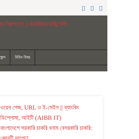
েন্স
বিবিধ বিষয়
ওয়েব পেজ, URL ও ই-মেইল || ব্যাংকিং
ডিপ্লোমা, আইটি (AIBB IT)
বাংলাদেশে সরকারি চাকরি বনাম বেসরকারি চাকরি:
কোনটি ভালো?