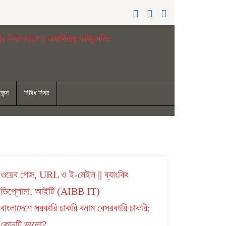
েন্স
বিবিধ বিষয়
ওয়েব পেজ, URL ও ই-মেইল || ব্যাংকিং
ডিপ্লোমা, আইটি (AIBB IT)
বাংলাদেশে সরকারি চাকরি বনাম বেসরকারি চাকরি:
কোনটি ভালো?