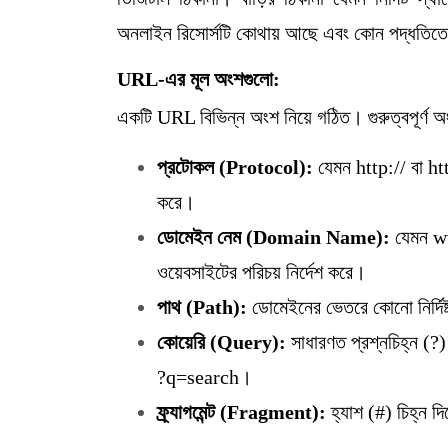
অনলাইন রিসোর্সটি কোথায় আছে এবং কোন পদ্ধতিতে
URL-এর মূল অংশগুলো:
একটি URL বিভিন্ন অংশ নিয়ে গঠিত। গুরুত্বপূর্ণ 
প্রটোকল (Protocol):
যেমন http:// বা ht
করে।
ডোমেইন নেম (Domain Name):
যেমন ww
ওয়েবসাইটের পরিচয় নির্দেশ করে।
পাথ (Path):
ডোমেইনের ভেতরে কোনো নির্দিষ
কোয়েরি (Query):
সাধারণত প্রশ্নচিহ্ন (?) 
?q=search।
ফ্র্যাগমেন্ট (Fragment):
হ্যাশ (#) চিহ্ন দ