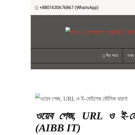
+8801630676867 (WhatsApp)
নীর পাতা
তথ্য
ওয়েব পেজ, URL ও ই-মেইল
(AIBB IT)