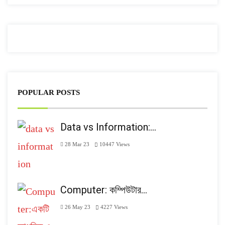
POPULAR POSTS
Data vs Information:…
28 Mar 23
10447
Views
Computer: কম্পিউটার…
26 May 23
4227
Views